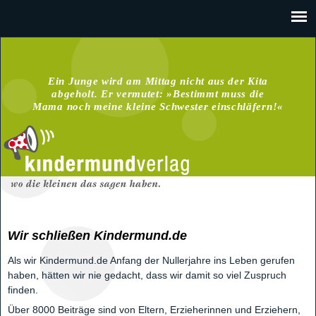
J
u
m
Ein Junge wird am Mittag nicht aus der Kita
p
abgeholt. Er vermutet: »Bestimmt muss die
t
Mama noch meine kleine Schwester einschläfern!«
o
N
a
v
i
g
a
t
Wir schließen Kindermund.de
i
o
Als wir Kindermund.de Anfang der Nullerjahre ins Leben gerufen
n
haben, hätten wir nie gedacht, dass wir damit so viel Zuspruch
finden.
Über 8000 Beiträge sind von Eltern, Erzieherinnen und Erziehern,